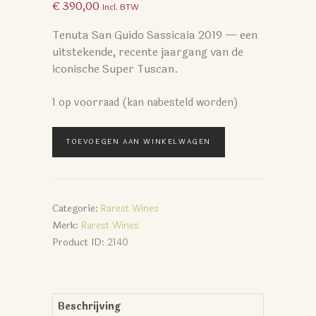
€
390,00
Incl. BTW
Tenuta San Guido Sassicaia 2019 — een
uitstekende, recente jaargang van de
iconische Super Tuscan.
1 op voorraad (kan nabesteld worden)
Sassicaia
TOEVOEGEN AAN WINKELWAGEN
2019
aantal
Categorie:
Rarest Wines
Merk:
Rarest Wines
Product ID:
2140
Beschrijving