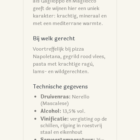
als Gaglioppo en Magliocco
geeft de wijnen hier een uniek
karakter: krachtig, mineraal en
met een mediterrane warmte.
Bij welk gerecht
Voortreffelijk bij pizza
Napoletana, gegrild rood vlees,
pasta met krachtige ragù,
lams- en wildgerechten.
Technische gegevens
Druivenras:
Nerello
(Mascalese)
Alcohol:
13,5% vol.
Vinificatie:
vergisting op de
schillen, rijping in roestvrij
staal en eikenhout
Serveertemperatuur:
16–