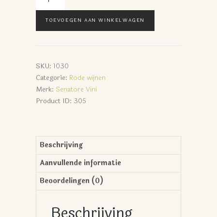
2015
aantal
TOEVOEGEN AAN WINKELWAGEN
SKU:
1030
Categorie:
Rode wijnen
Merk:
Senatore Vini
Product ID:
305
Beschrijving
Aanvullende informatie
Beoordelingen (0)
Beschrijving